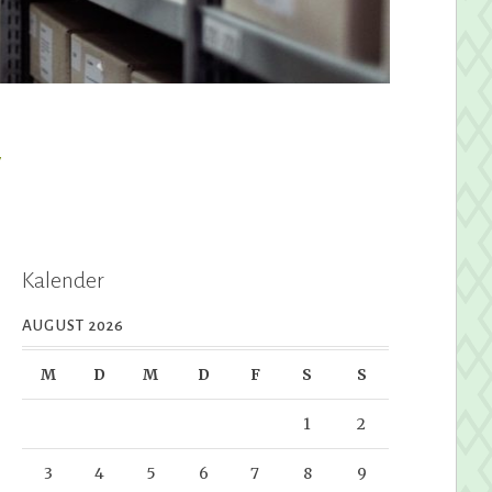
y
Kalender
AUGUST 2026
M
D
M
D
F
S
S
1
2
3
4
5
6
7
8
9