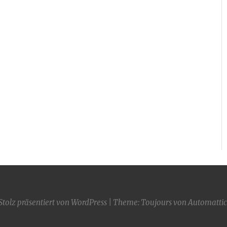
Stolz präsentiert von WordPress
|
Theme: Toujours von
Automattic