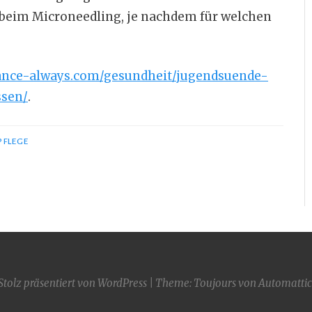
beim Microneedling, je nachdem für welchen
nance-always.com/gesundheit/jugendsuende-
sen/
.
PFLEGE
Stolz präsentiert von WordPress
|
Theme: Toujours von
Automattic