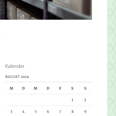
y
Kalender
AUGUST 2026
M
D
M
D
F
S
S
1
2
3
4
5
6
7
8
9