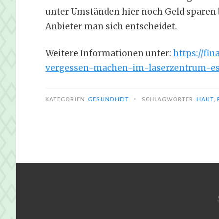
unter Umständen hier noch Geld sparen 
Anbieter man sich entscheidet.
Weitere Informationen unter:
https://fi
vergessen-machen-im-laserzentrum-es
•
KATEGORIEN
GESUNDHEIT
SCHLAGWÖRTER
HAUT
,