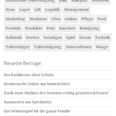
Industrielle Teilereinigung
Kalk
Kalkputz
Kosmetik
Kran
Lager
Lift
Logistik
Management
Marketing
Markisen
Ofen
Online
Pflege
Pool
Produkt
Produkte
Putz
Rauchen
Reinigung
Rollstuhl
Service
Sonstiges
Spiel
Strom
Technik
Teilereiniger
Teilereinigung
Unternehmen
Waage
Neueste Beiträge
Ein Bankkonto ohne Schufa
Kindermode Online aus Naturstoffen
Dank einer Markise den Sommer richtig genießen können!
Kaminofen aus Speckstein
Ein Gewinnspiel für die ganze Familie