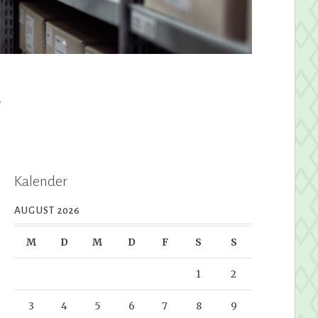
y
Kalender
AUGUST 2026
M
D
M
D
F
S
S
1
2
3
4
5
6
7
8
9