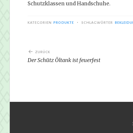
Schutzklassen und Handschuhe.
•
KATEGORIEN
PRODUKTE
SCHLAGWÖRTER
BEKLEID
Beitragsnavigation
ZURÜCK
Der Schütz Öltank ist feuerfest