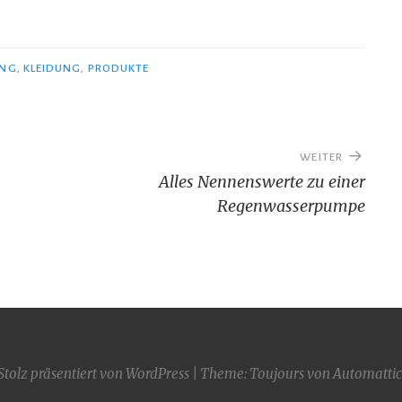
UNG
,
KLEIDUNG
,
PRODUKTE
WEITER
Alles Nennenswerte zu einer
Regenwasserpumpe
Stolz präsentiert von WordPress
|
Theme: Toujours von
Automattic