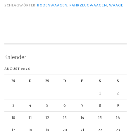
SCHLAGWÖRTER
BODENWAAGEN
,
FAHRZEUGWAAGEN
,
WAAGE
Kalender
AUGUST 2026
M
D
M
D
F
S
S
1
2
3
4
5
6
7
8
9
10
11
12
13
14
15
16
17
18
19
20
21
22
23