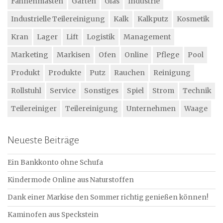
Fahnenmasten
Garten
Glas
Industrie
Industrielle Teilereinigung
Kalk
Kalkputz
Kosmetik
Kran
Lager
Lift
Logistik
Management
Marketing
Markisen
Ofen
Online
Pflege
Pool
Produkt
Produkte
Putz
Rauchen
Reinigung
Rollstuhl
Service
Sonstiges
Spiel
Strom
Technik
Teilereiniger
Teilereinigung
Unternehmen
Waage
Neueste Beiträge
Ein Bankkonto ohne Schufa
Kindermode Online aus Naturstoffen
Dank einer Markise den Sommer richtig genießen können!
Kaminofen aus Speckstein